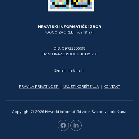
HRVATSKI INFORMATIČKI ZBOR
10000 ZAGREB, Ilica 191e/II
OIB: 09722355618
IBAN: HR4223600001101351291
E-mail: hiz@hiz.hr
PRAVILA PRIVATNOSTI
|
UVJETI KORIŠTENJA
|
KONTAKT
Copyright © 2026 Hrvatski informatički zbor. Sva prava pridržana.